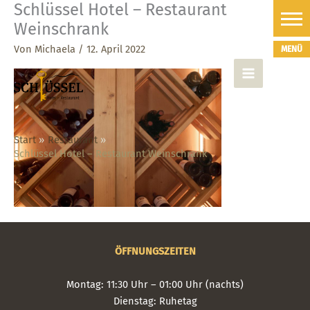
Schlüssel Hotel – Restaurant
Zum
Inhalt
Weinschrank
springen
Von
Michaela
/
12. April 2022
Start
Restaurant
Schlüssel Hotel – Restaurant Weinschrank
ÖFFNUNGSZEITEN
Montag: 11:30 Uhr – 01:00 Uhr (nachts)
Dienstag: Ruhetag