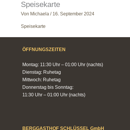
Speisekarte
Zum
Inhalt
Von
Michaela
/
16. September 2024
springen
Speisekarte
ÖFFNUNGSZEITEN
Montag: 11:30 Uhr – 01:00 Uhr (nachts)
Dienstag: Ruhetag
Mittwoch: Ruhetag
Donnerstag bis Sonntag:
11:30 Uhr – 01:00 Uhr (nachts)
BERGGASTHOF SCHLÜSSEL GmbH